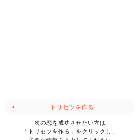
500人以上に占いを提供してきた
カウンセラーが
あなたの特性を活かした
次の恋愛を成功に近づけるトリセツを作ります
トリセツを作る
次の恋を成功させたい方は
「トリセツを作る」をクリックし、